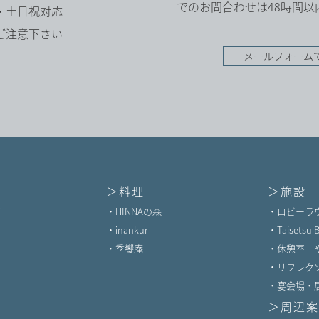
でのお問合わせは48時
平日・土日祝対応
ご注意下さい
メールフォーム
＞料理
＞施設
室
・HINNAの森
・ロビーラ
・inankur
・Taisetsu B
・季饗庵
・休憩室 
・リフレクソ
・宴会場・
＞周辺案